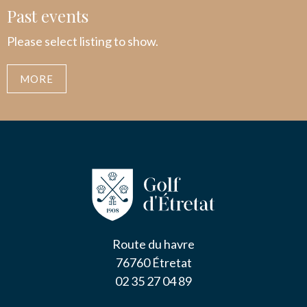
Past events
Please select listing to show.
MORE
Route du havre
76760 Étretat
02 35 27 04 89