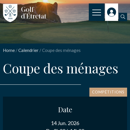
INSCRIPTION
Coupe des ménages
CLUB
Home
/
Calendrier
/
Coupe des ménages
CLUBHOUSE
Nom
*
Coupe des ménages
THE COURSE
OUR PRICES
Email
*
SPORT
COMPÉTITIONS
NEWS
Date
Message
*
PRACTICAL INFORMATION
14 Jun. 2026
CONTACT US