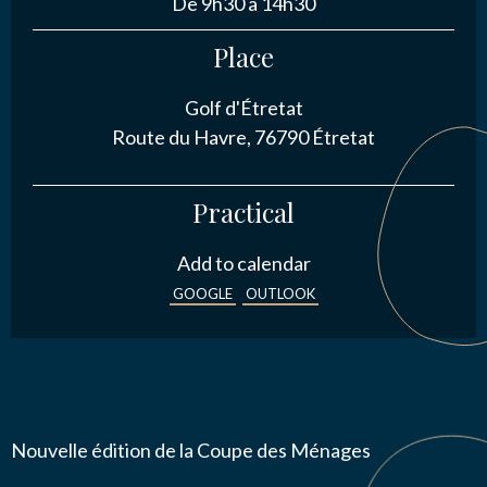
De 9h30 à 14h30
Place
Golf d'Étretat
J’autorise l'association ASS SPORTIVE GOLF
Route du Havre, 76790 Étretat
ETRETAT à enregistrer mes données.
Practical
Add to calendar
GOOGLE
OUTLOOK
ENVOYER MA DEMANDE
Nouvelle édition de la Coupe des Ménages