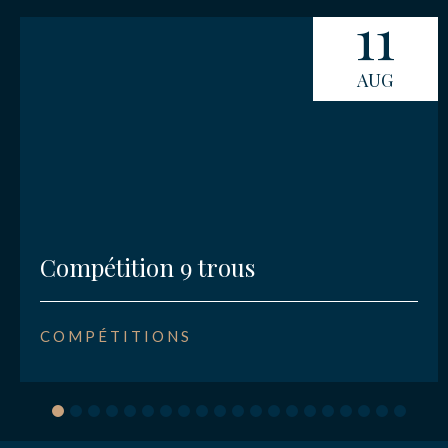
11
AUG
Compétition 9 trous
COMPÉTITIONS
1
2
3
4
5
6
7
8
9
10
11
12
13
14
15
16
17
18
19
20