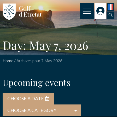
CLUB
Day: May 7, 2026
CLUBHOUSE
THE COURSE
Home
/
Archives pour 7 May 2026
OUR PRICES
Upcoming events
SPORT
NEWS
CHOOSE A DATE
PRACTICAL INFORMATION
CONTACT US