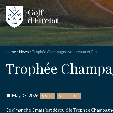
CLUB
CLUBHOUS
Home
/
News
/
Trophée Champagne Vollereaux et Fils
THE COURS
Trophée Champagn
OUR PRICES
SPORT
May 07, 2026
SPORT
VIE DU CLUB
INSCRIPT
NEWS
Tro
Ce dimanche 3 mai s’est déroulé le Trophée Champagne 