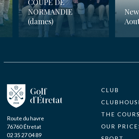
COUPE DE
NORMANDIE
News
(dames)
Aou
CLUB
CLUBHOUS
THE COUR
Route du havre
OUR PRICE
76760 Étretat
02 35 27 04 89
SPORT