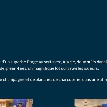
ise l'association ASS SPORTIVE GOLF ETRETAT à enregistrer me
.
YER MA DEMANDE
 d’un superbe tirage au sort avec, à la clé, deux nuits da
 green-fees, un magnifique lot qui a ravi les joueurs.
e champagne et de planches de charcuterie, dans une atmos