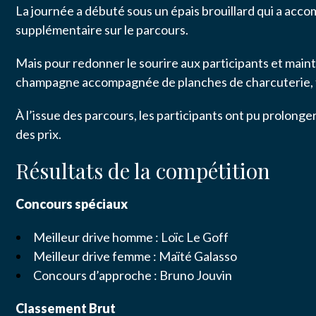
La journée a débuté sous un épais brouillard qui a acco
PRACTICAL
et Fi
INFORMATI
supplémentaire sur le parcours.
Mais pour redonner le sourire aux participants et mai
CONTACT U
champagne accompagnée de planches de charcuterie, t
Nom
*
À l’issue des parcours, les participants ont pu prolon
des prix.
Email
*
Résultats de la compétition
Concours spéciaux
Message
*
Meilleur drive homme : Loïc Le Goff
Meilleur drive femme : Maïté Galasso
Concours d’approche : Bruno Jouvin
Classement Brut