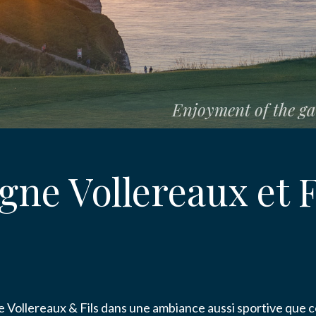
Enjoyment of the gam
E
E
e Vollereaux et F
ION
phée Champagne Vollere
Vollereaux & Fils dans une ambiance aussi sportive que co