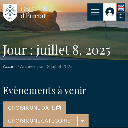
CLUB
Jour : juillet 8, 2025
CLUB HOUSE
PARCOURS
Accueil
/
Archives pour 8 juillet 2025
NOS TARIFS
Evènements à venir
SPORT
ENSEIGNEMENT
CHOISIR UNE DATE
ACTUALITÉS
NOS PARTENAIRES