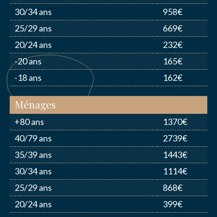
30/34 ans
958€
NOUS CONTACTER
25/29 ans
669€
20/24 ans
232€
J’autorise l'association ASS SPORTIVE GOLF
-20 ans
165€
ETRETAT à enregistrer mes données.
-18 ans
162€
Ménages
+80 ans
1370€
40/79 ans
2739€
ENVOYER MA DEMANDE
35/39 ans
1443€
30/34 ans
1114€
25/29 ans
868€
20/24 ans
399€