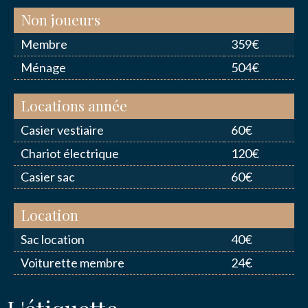
Non joueurs
Membre
359€
Ménage
504€
Locations année
Casier vestiaire
60€
Chariot électrique
120€
Casier sac
60€
Location
Sac location
40€
Voiturette membre
24€