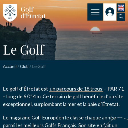
INSCRIPTION
Le Golf
CLUB
Le Golf
CLUB HOUSE
Nom
*
PARCOURS
Accueil
/
Club
/
Le Golf
NOS TARIFS
Email
*
Le golf d’Étretat est
un parcours de 18 trous
– PAR 71
SPORT
– long de 6 014 m. Ce terrain de golf bénéficie d’un site
ENSEIGNEMENT
exceptionnel, surplombant la mer et la baie d’Étretat.
Message
*
ACTUALITÉS
Le magazine Golf Européen le classe chaque année
parmi les meilleurs Golfs Français. Son site en fait un
NOS PARTENAIRES