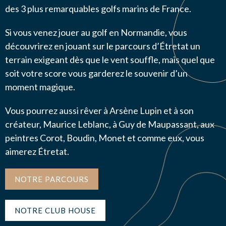
des 3 plus remarquables golfs marins de France.
NOUS CONTACTER
Si vous venez jouer au golf en Normandie, vous
découvrirez en jouant sur le parcours d’Étretat un
J’autorise l'association ASS SPORTIVE GOLF
terrain exigeant dès que le vent souffle, mais quel que
ETRETAT à enregistrer mes données.
soit votre score vous garderez le souvenir d’un
moment magique.
Vous pourrez aussi rêver à Arsène Lupin et à son
créateur, Maurice Leblanc, à Guy de Maupassant, aux
peintres Corot, Boudin, Monet et comme eux, vous
ENVOYER MA DEMANDE
aimerez Étretat.
NOTRE PARCOURS
NOTRE CLUB HOUSE