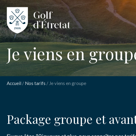
CLUB
Je viens en group
CLUB HOUS
PARCOURS
Accueil
/
Nos tarifs
/
Je viens en groupe
NOS TARIFS
INSCRIPT
Je v
SPORT
Package groupe et avan
ENSEIGNEM
Nom
*