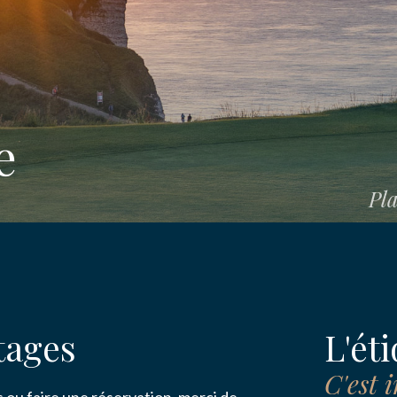
e
E
Pla
ION
iens en groupe
tages
L'éti
ENT
C'est 