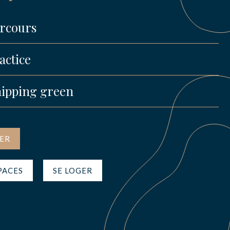
rcours
actice
ipping green
ER
PACES
SE LOGER
s