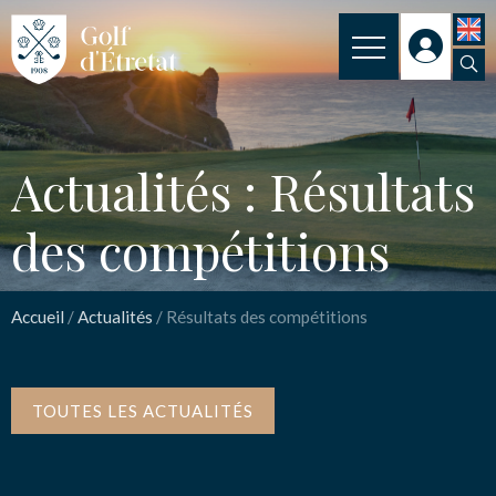
CLUB
Actualités : Résultats
CLUB HOUSE
des compétitions
PARCOURS
NOS TARIFS
Accueil
/
Actualités
/
Résultats des compétitions
SPORT
ENSEIGNEMENT
TOUTES LES ACTUALITÉS
ACTUALITÉS
NOS PARTENAIRES