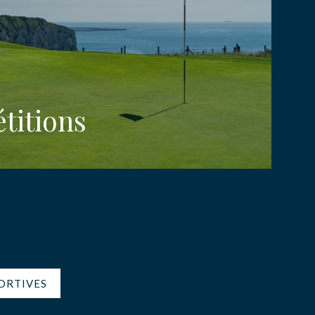
titions
s
PORTIVES