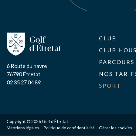
Tout savoir sur les équipes sportives du
CLUB
CLUB HOU
NOS ÉQUIPES SPORTIVES
PARCOURS
6 Route du havre
NOS TARIF
76790 Étretat
02 35 27 04 89
SPORT
Copyright © 2026 Golf d’Étretat
Mentions légales
–
Politique de confidentialité
–
Gérer les cookies