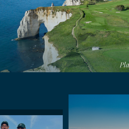
E
Pla
ION
rt
ENT