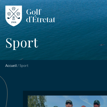
CLUB
Sport
CLUB HOUS
INSCRIPT
Spo
PARCOURS
Accueil
/
Sport
NOS TARIFS
Nom
*
SPORT
ENSEIGNEM
Email
*