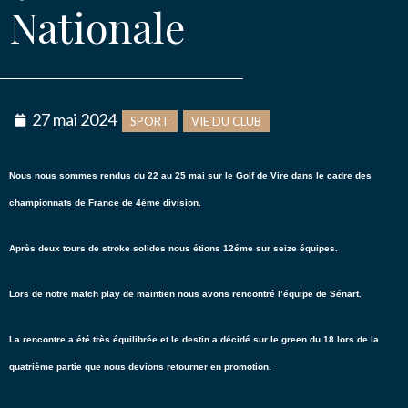
Nationale
NOUS CONTACTER
Message
*
27 mai 2024
SPORT
VIE DU CLUB
Nous nous sommes rendus du 22 au 25 mai sur le Golf de Vire dans le cadre des
championnats de France de 4éme division.
J’autorise l'association ASS SPORTIVE GOLF
ETRETAT à enregistrer mes données.
Après deux tours de stroke solides nous étions 12éme sur seize équipes.
Lors de notre match play de maintien nous avons rencontré l’équipe de Sénart.
La rencontre a été très équilibrée et le destin a décidé sur le green du 18 lors de la
quatrième partie que nous devions retourner en promotion.
ENVOYER MA DEMANDE