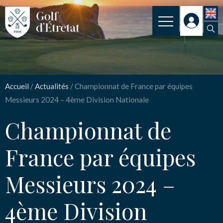
INSCRIPTION
Championnat de France
CLUB
par équipes Messieurs
Accueil
/
Actualités
/
Championnat de France par équipes
CLUB HOUSE
Messieurs 2024 – 4ème Division Nationale
2024 – 4ème Division
PARCOURS
Nationale
Championnat de
NOS TARIFS
France par équipes
SPORT
Nom
*
Messieurs 2024 –
ENSEIGNEMENT
ACTUALITÉS
4ème Division
Email
*
NOS PARTENAIRES