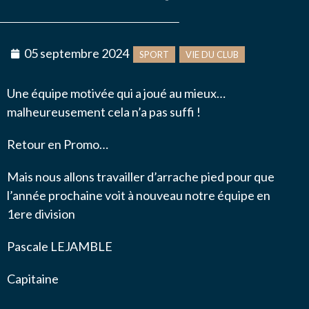
Message
*
NOUS CONTACTER
05 septembre 2024
SPORT
VIE DU CLUB
Une équipe motivée qui a joué au mieux…
malheureusement cela n’a pas suffi !
J’autorise l'association ASS SPORTIVE GOLF
Retour en Promo…
ETRETAT à enregistrer mes données.
Mais nous allons travailler d’arrache pied pour que
l’année prochaine voit à nouveau
notre équipe en
1ere division
Pascale LEJAMBLE
ENVOYER MA DEMANDE
Capitaine