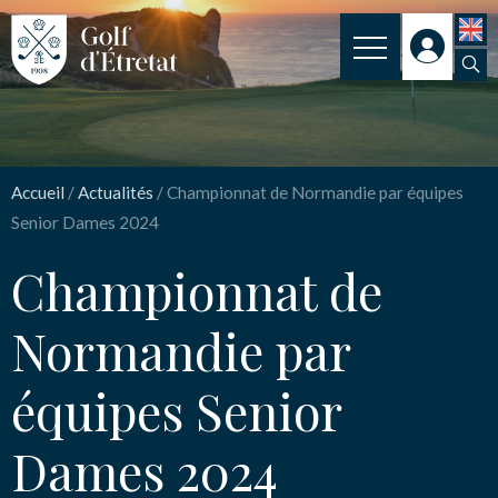
INSCRIPTION
Championnat de
CLUB
Normandie par équipes
Accueil
/
Actualités
/
Championnat de Normandie par équipes
CLUB HOUSE
Senior Dames 2024
Senior Dames 2024
PARCOURS
Championnat de
NOS TARIFS
Nom
*
Normandie par
SPORT
équipes Senior
ENSEIGNEMENT
Email
*
ACTUALITÉS
Dames 2024
NOS PARTENAIRES