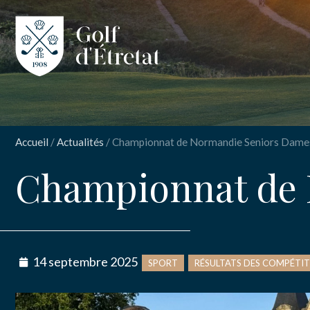
CLUB
CLUB HOUS
Accueil
/
Actualités
/
Championnat de Normandie Seniors Dame
PARCOURS
Championnat de 
NOS TARIFS
INSCRIPT
Cha
SPORT
14 septembre 2025
SPORT
RÉSULTATS DES COMPÉTI
Sen
ENSEIGNEM