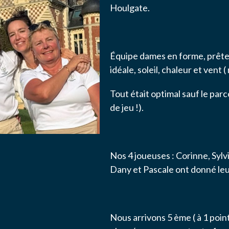
Houlgate.
S
NAIRES
Équipe dames en forme, prête 
ACTER
idéale, soleil, chaleur et vent
Tout était optimal sauf le parc
de jeu !).
Nos 4 joueuses : Corinne, Sylvi
Dany et Pascale ont donné le
ise l'association ASS SPORTIVE GOLF ETRETAT à enregistrer me
.
Nous arrivons 5 ème ( à 1 poi