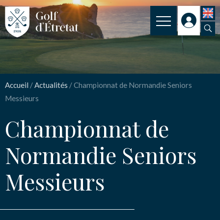
INSCRIPTION
Championnat de
CLUB
Normandie Seniors
Accueil
/
Actualités
/
Championnat de Normandie Seniors
CLUB HOUSE
Messieurs
Messieurs
PARCOURS
Championnat de
NOS TARIFS
Nom
*
Normandie Seniors
SPORT
Messieurs
ENSEIGNEMENT
Email
*
ACTUALITÉS
NOS PARTENAIRES