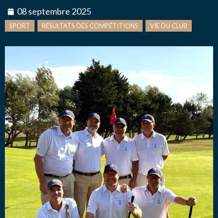
08 septembre 2025
Message
*
NOUS CONTACTER
SPORT
RÉSULTATS DES COMPÉTITIONS
VIE DU CLUB
J’autorise l'association ASS SPORTIVE GOLF
ETRETAT à enregistrer mes données.
ENVOYER MA DEMANDE