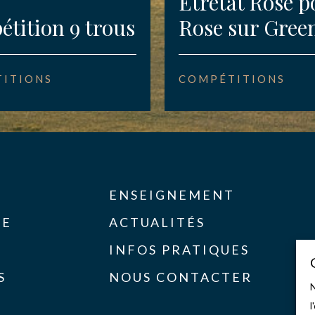
Etretat Rose p
tition 9 trous
Rose sur Gree
ITIONS
COMPÉTITIONS
ENSEIGNEMENT
SE
ACTUALITÉS
INFOS PRATIQUES
S
NOUS CONTACTER
N
l