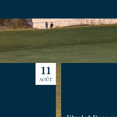
YER MA DEMANDE
11
AOÛT