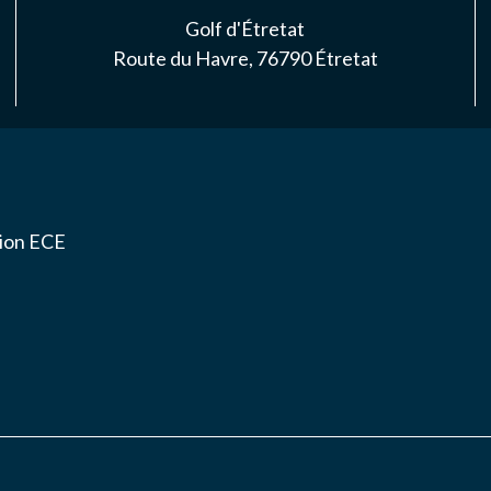
S
Golf d'Étretat
Route du Havre, 76790 Étretat
NAIRES
ACTER
tion ECE
ise l'association ASS SPORTIVE GOLF ETRETAT à enregistrer me
.