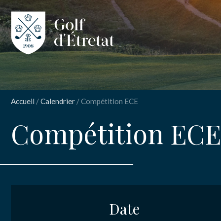
CLUB
CLUB HOUS
Accueil
/
Calendrier
/
Compétition ECE
PARCOURS
Compétition ECE
INSCRIPT
NOS TARIFS
Com
SPORT
ENSEIGNEM
Date
Nom
*