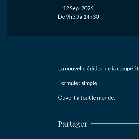
ACTUALITÉ
12 Sep. 2026
De 9h30 à 14h30
Email
*
NOS PARTE
NOUS CONT
Message
*
La nouvelle édition de la compéti
Formule : simple
Ouvert à tout le monde.
J’autor
données
Partager