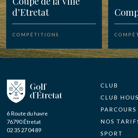
Coupe de la Ville
d’Etretat
Compé
COMPÉTITIONS
COMPÉT
CLUB
CLUB HOU
PARCOURS
6 Route du havre
NOS TARIF
76790 Étretat
02 35 27 04 89
SPORT