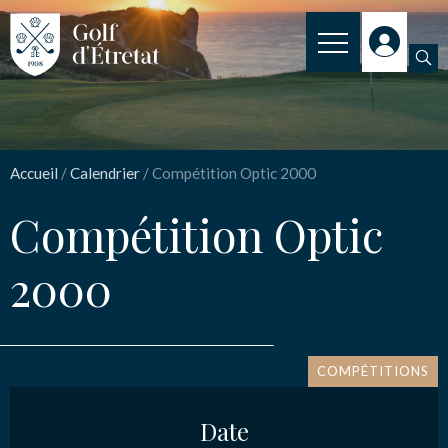
INSCRIPTION
Compétition Optic
CLUB
2000
Accueil
/
Calendrier
/
Compétition Optic 2000
CLUB HOUSE
Compétition Optic
PARCOURS
Nom
*
2000
NOS TARIFS
SPORT
Email
*
ENSEIGNEMENT
COMPÉTITIONS
ACTUALITÉS
Date
Message
*
NOS PARTENAIRES