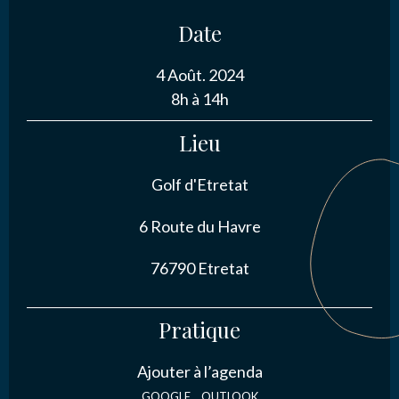
Date
NOUS CONTACTER
4 Août. 2024
8h à 14h
J’autorise l'association ASS SPORTIVE GOLF
Lieu
ETRETAT à enregistrer mes données.
Golf d'Etretat
6 Route du Havre
76790 Etretat
ENVOYER MA DEMANDE
Pratique
Ajouter à l’agenda
GOOGLE
OUTLOOK