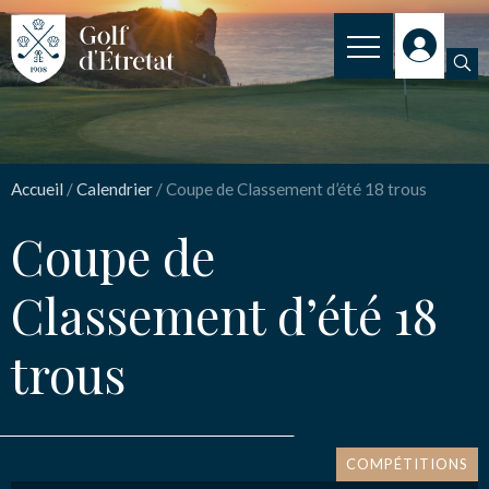
INSCRIPTION
Coupe de Classement
CLUB
d’été 18 trous
Accueil
/
Calendrier
/
Coupe de Classement d’été 18 trous
CLUB HOUSE
Coupe de
PARCOURS
Nom
*
Classement d’été 18
NOS TARIFS
SPORT
trous
Email
*
ENSEIGNEMENT
ACTUALITÉS
COMPÉTITIONS
Message
*
NOS PARTENAIRES