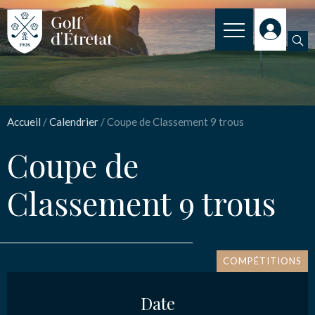
INSCRIPTION
Coupe de Classement 9
CLUB
trous
Accueil
/
Calendrier
/
Coupe de Classement 9 trous
CLUB HOUSE
Coupe de
PARCOURS
Nom
*
Classement 9 trous
NOS TARIFS
SPORT
Email
*
ENSEIGNEMENT
COMPÉTITIONS
ACTUALITÉS
Date
Message
*
NOS PARTENAIRES