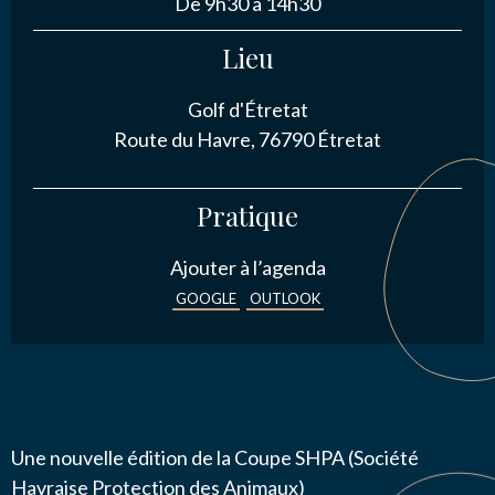
De 9h30 à 14h30
NOUS CONTACTER
Lieu
Golf d'Étretat
J’autorise l'association ASS SPORTIVE GOLF
Route du Havre, 76790 Étretat
ETRETAT à enregistrer mes données.
Pratique
Ajouter à l’agenda
GOOGLE
OUTLOOK
ENVOYER MA DEMANDE
Une nouvelle édition de la Coupe SHPA (Société
Havraise Protection des Animaux)