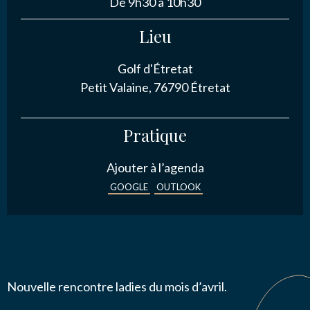
De 9h30 à 10h30
NOUS CONTACTER
Lieu
Golf d'Étretat
J’autorise l'association ASS SPORTIVE GOLF
Petit Valaine, 76790 Étretat
ETRETAT à enregistrer mes données.
Pratique
Ajouter à l’agenda
GOOGLE
OUTLOOK
ENVOYER MA DEMANDE
Nouvelle rencontre ladies du mois d’avril.