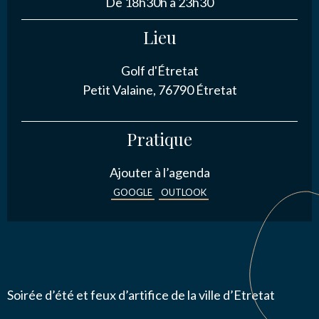
De 18h30h à 23h30
NOUS CONTACTER
Lieu
Golf d'Étretat
J’autorise l'association ASS SPORTIVE GOLF
Petit Valaine, 76790 Étretat
ETRETAT à enregistrer mes données.
Pratique
Ajouter à l’agenda
GOOGLE
OUTLOOK
ENVOYER MA DEMANDE
Soirée d’été et feux d’artifice de la ville d’Etretat