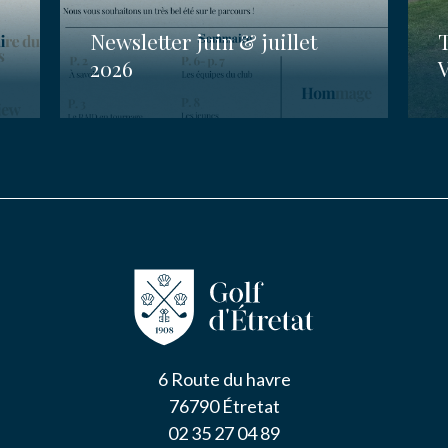
Newsletter juin & juillet
2026
V
6 Route du havre
76790 Étretat
02 35 27 04 89