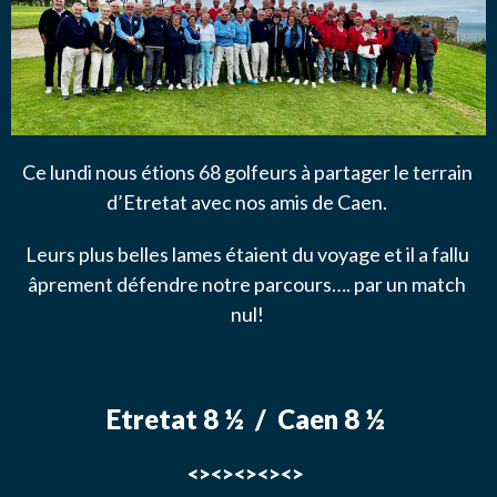
NOUS CONTACTER
J’autorise l'association ASS SPORTIVE GOLF
ETRETAT à enregistrer mes données.
Ce lundi nous étions 68 golfeurs à partager le terrain
d’Etretat avec nos amis de Caen.
Leurs plus belles lames étaient du voyage et il a fallu
âprement défendre notre parcours…. par un match
nul!
ENVOYER MA DEMANDE
Etretat 8 ½ / Caen 8 ½
<><><><><>