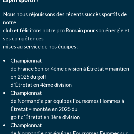
Esprit sportif
!
Message
*
NOUS CONTACTER
Nous nous réjouissons des récents succès sportifs de
notre
club et félicitons notre pro Romain pour son énergie et
ses compétences
mises au service de nos équipes :
J’autorise l'association ASS SPORTIVE GOLF
ETRETAT à enregistrer mes données.
Championnat
de France Senior 4ème division à Étretat = maintien
en 2025 du golf
d’Étretat en 4ème division
Championnat
de Normandie par équipes Foursomes Hommes à
Étretat = montée en 2025 du
ENVOYER MA DEMANDE
golf d’Étretat en 1ère division
Championnat
de Normandie par équipes Foursomes Femmes sur