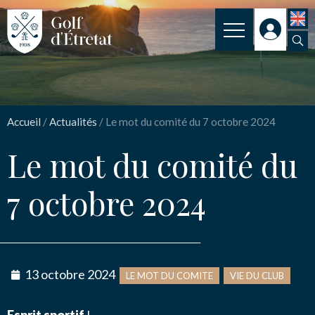
INSCRIPTION
Le mot du comité du 7
CLUB
octobre 2024
Accueil
/
Actualités
/
Le mot du comité du 7 octobre 2024
CLUB HOUSE
Le mot du comité du
PARCOURS
7 octobre 2024
Nom
*
NOS TARIFS
SPORT
ENSEIGNEMENT
Email
*
13 octobre 2024
LE MOT DU COMITE
VIE DU CLUB
ACTUALITÉS
NOS PARTENAIRES