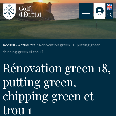
CLUB
INSCRIPTION
Accueil
/
Actualités
/
Rénovation green 18, putting green,
Rénovation green 18,
CLUB HOUSE
chipping green et trou 1
putting green, chipping
PARCOURS
Rénovation green 18,
green et trou 1
NOS TARIFS
putting green,
SPORT
chipping green et
Nom
*
ENSEIGNEMENT
ACTUALITÉS
trou 1
Email
*
NOS PARTENAIRES