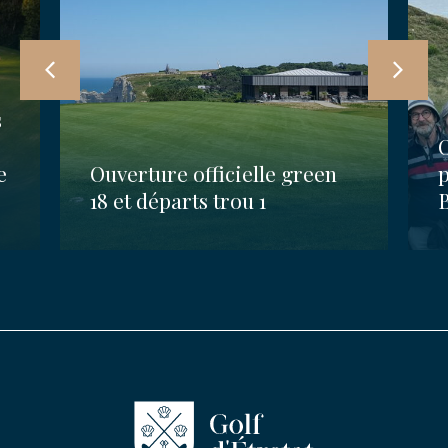
s
e
Ouverture officielle green
18 et départs trou 1
B