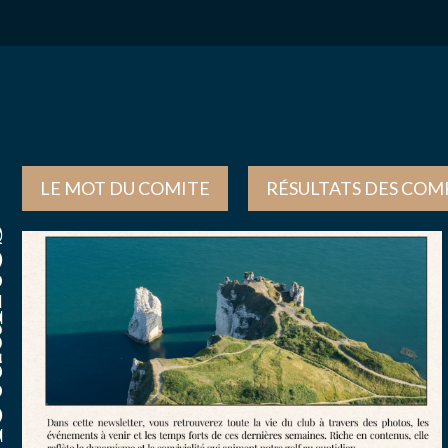
1
2
3
LE MOT DU COMITE
RÉSULTATS DES COM
tés