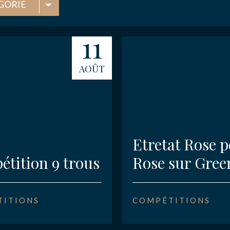
S
11
NAIRES
AOÛT
ACTER
Etretat Rose 
tition 9 trous
Rose sur Gree
TITIONS
COMPÉTITIONS