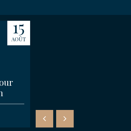
15
16
AOÛT
AOÛT
pour
Compétition des
n
Amis d’Etretat
COMPÉTITIONS