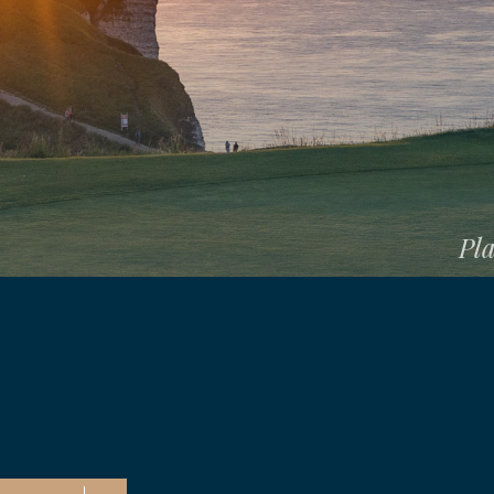
E
Pla
ENT