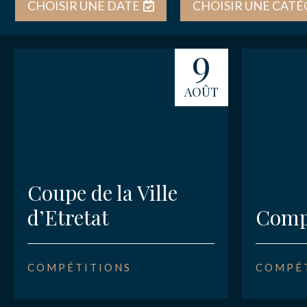
CHOISIR UNE DATE
ACTUALITÉ
9
NOS PARTE
AOÛT
NOUS CONT
Coupe de la Ville
d’Etretat
Compé
COMPÉTITIONS
COMPÉ