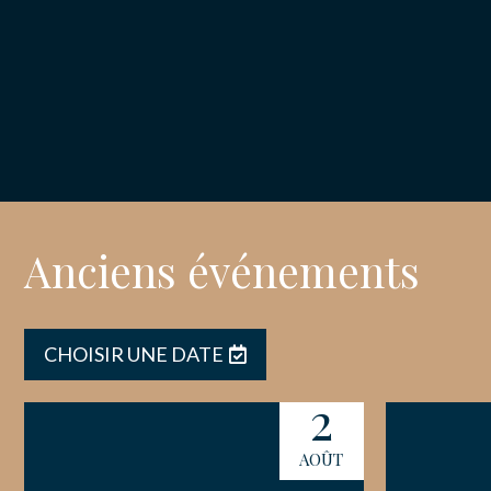
ACTUALITÉ
NOS PARTE
NOUS CONT
Anciens événements
CHOISIR UNE DATE
2
AOÛT