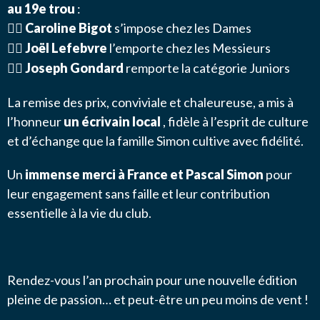
au 19e trou
:
Caroline Bigot
s’impose chez les Dames
🏌️‍♀️
Joël Lefebvre
l’emporte chez les Messieurs
🏌️‍♂️
Joseph Gondard
remporte la catégorie Juniors
🏌️‍♂️
La remise des prix, conviviale et chaleureuse, a mis à
l’honneur
un écrivain local
, fidèle à l’esprit de culture
et d’échange que la famille Simon cultive avec fidélité.
Un
immense merci à France et Pascal Simon
pour
leur engagement sans faille et leur contribution
essentielle à la vie du club.
Rendez-vous l’an prochain pour une nouvelle édition
pleine de passion… et peut-être un peu moins de vent !