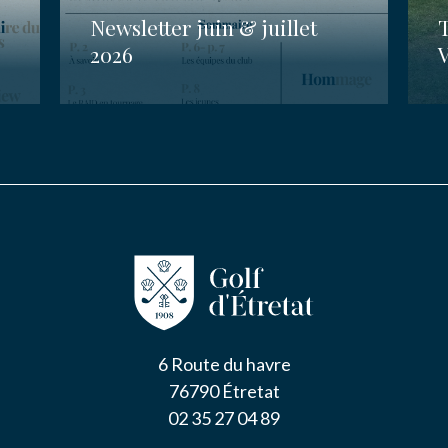
Newsletter juin & juillet
2026
V
6 Route du havre
76790 Étretat
02 35 27 04 89