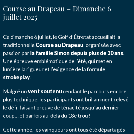
Course au Drapeau – Dimanche 6
Message
*
NOUS CONTACTER
juillet 2025
Ce dimanche 6 juillet, le Golf d’Étretat accueillait la
traditionnelle
Course au Drapeau
, organisée avec
passion par
la famille Simon depuis plus de 30 ans
.
Une épreuve emblématique de l’été, qui met en
J’autorise l'association ASS SPORTIVE GOLF
ETRETAT à enregistrer mes données.
lumière la rigueur et l’exigence de la formule
strokeplay
.
Malgré un
vent soutenu
rendant le parcours encore
plus technique, les participants ont brillamment relevé
le défi, faisant preuve de ténacité jusqu’au dernier
coup… et parfois au-delà du 18e trou !
ENVOYER MA DEMANDE
Cette année, les vainqueurs ont tous été départagés