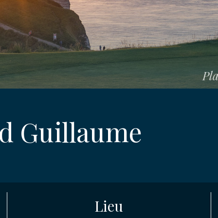
Pla
E
d Guillaume
ION
lenge Bernard Guillaum
ENT
Lieu