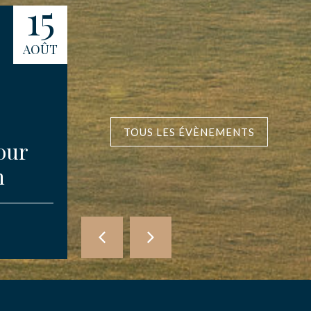
15
16
AOÛT
AOÛT
TOUS LES ÉVÈNEMENTS
our
Compétition des
n
Amis d’Etretat
COMPÉTITIONS