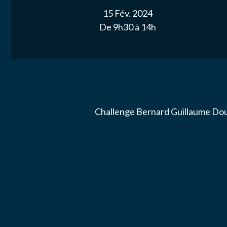
ACTUALITÉ
15 Fév. 2024
De 9h30 à 14h
NOS PARTE
Email
*
NOUS CONT
Message
*
Challenge Bernard Guillaume Dou
J’autor
données