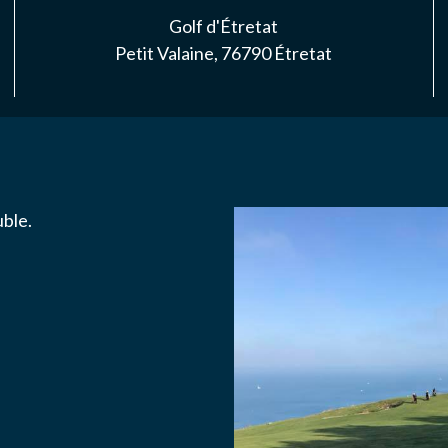
S
Golf d'Étretat
Petit Valaine, 76790 Étretat
NAIRES
ACTER
ble.
ise l'association ASS SPORTIVE GOLF ETRETAT à enregistrer me
.