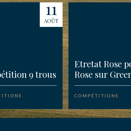
11
AOÛT
Etretat Rose p
tition 9 trous
Rose sur Gree
ITIONS
COMPÉTITIONS