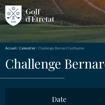
CLUB
CLUB HOUS
Accueil
/
Calendrier
/
Challenge Bernard Guillaume
PARCOURS
Challenge Bernar
NOS TARIFS
INSCRIPT
Chal
SPORT
ENSEIGNEM
Date
Nom
*