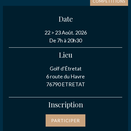
COMPÉTITIONS
NOUS CONTACTER
Message
*
Date
22 >
23 Août. 2026
De 7h à 20h30
Lieu
J’autorise l'association ASS SPORTIVE GOLF
ETRETAT à enregistrer mes données.
Golf d'Étretat
6 route du Havre
76790 ETRETAT
Inscription
ENVOYER MA DEMANDE
PARTICIPER