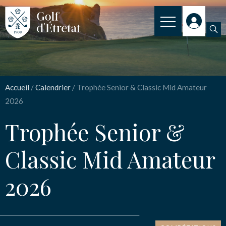
INSCRIPTION
Trophée Senior &
CLUB
Classic Mid Amateur
Accueil
/
Calendrier
/
Trophée Senior & Classic Mid Amateur
CLUB HOUSE
2026
2026
PARCOURS
Trophée Senior &
NOS TARIFS
Classic Mid Amateur
Nom
*
SPORT
2026
ENSEIGNEMENT
Email
*
ACTUALITÉS
NOS PARTENAIRES