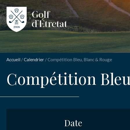
CLUB
CLUB HOUS
Accueil
/
Calendrier
/
Compétition Bleu, Blanc & Rouge
PARCOURS
Compétition Bleu
NOS TARIFS
INSCRIPT
Comp
SPORT
Rou
ENSEIGNEM
Date