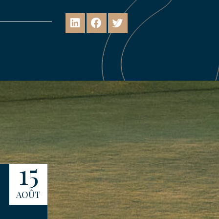
15
16
AOÛT
AOÛT