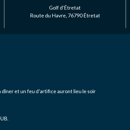
S
Golf d'Étretat
Route du Havre, 76790 Étretat
NAIRES
ACTER
e
n
dîner et un feu d’artifice auront lieu le soir
ise l'association ASS SPORTIVE GOLF ETRETAT à enregistrer me
.
LUB.