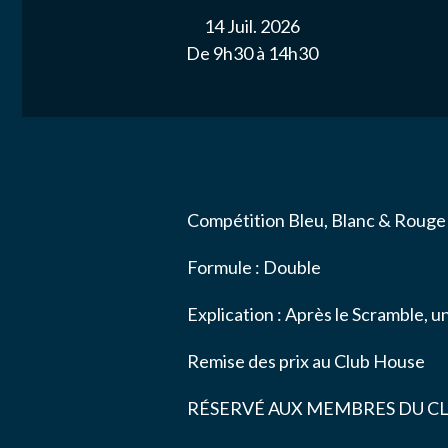
ACTUALITÉ
14 Juil. 2026
Nom
*
De 9h30 à 14h30
NOS PARTE
Email
*
NOUS CONT
Message
*
Compétition
Bleu, Blanc & Roug
Formule : Double
Explication : Après le Scramble, u
Remise des prix au Club House
J’autor
données
RÉSERVÉ AUX MEMBRES DU C