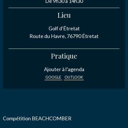
De 9h30 à 14h30
NOUS CONTACTER
Lieu
Golf d'Étretat
J’autorise l'association ASS SPORTIVE GOLF
Route du Havre, 76790 Étretat
ETRETAT à enregistrer mes données.
Pratique
Ajouter à l’agenda
GOOGLE
OUTLOOK
ENVOYER MA DEMANDE
Compétition BEACHCOMBER