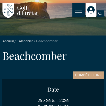
INSCRIPTION
Beachcomber
CLUB
Accueil
/
Calendrier
/
Beachcomber
CLUB HOUSE
Nom
*
Beachcomber
PARCOURS
NOS TARIFS
Email
*
SPORT
COMPÉTITIONS
ENSEIGNEMENT
Date
ACTUALITÉS
Message
*
25 >
26 Juil. 2026
NOS PARTENAIRES