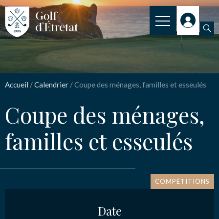
INSCRIPTION
Coupe des ménages,
CLUB
familles et esseulés
Accueil
/
Calendrier
/
Coupe des ménages, familles et esseulés
CLUB HOUSE
Coupe des ménages,
PARCOURS
Nom
*
familles et esseulés
NOS TARIFS
SPORT
Email
*
ENSEIGNEMENT
COMPÉTITIONS
ACTUALITÉS
Date
Message
*
NOS PARTENAIRES