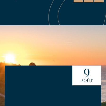
9
AOÛT