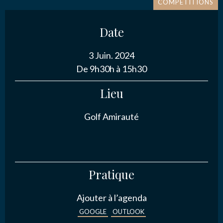
COMPÉTITIONS
NOUS CONTACTER
Date
3 Juin. 2024
De 9h30h à 15h30
J’autorise l'association ASS SPORTIVE GOLF
Lieu
ETRETAT à enregistrer mes données.
Golf Amirauté
Pratique
ENVOYER MA DEMANDE
Ajouter à l’agenda
GOOGLE
OUTLOOK