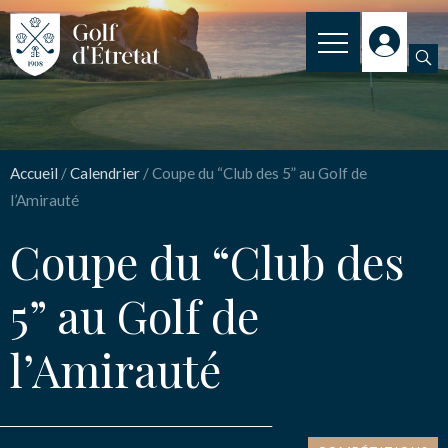
INSCRIPTION
Coupe du “Club des 5”
CLUB
au Golf de l’Amirauté
Accueil
/
Calendrier
/
Coupe du “Club des 5” au Golf de
CLUB HOUSE
l’Amirauté
PARCOURS
Coupe du “Club des
Nom
*
NOS TARIFS
5” au Golf de
SPORT
Email
*
l’Amirauté
ENSEIGNEMENT
ACTUALITÉS
Message
*
NOS PARTENAIRES