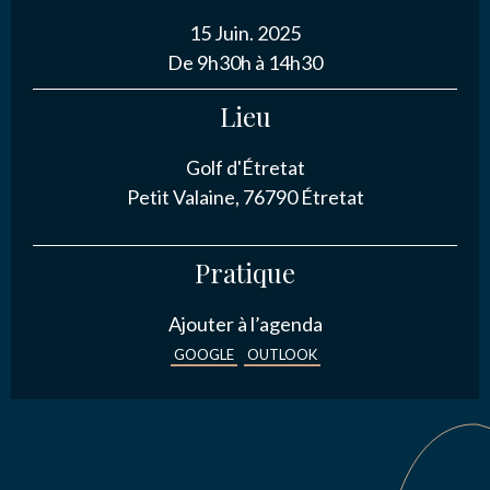
15 Juin. 2025
NOUS CONTACTER
De 9h30h à 14h30
Lieu
J’autorise l'association ASS SPORTIVE GOLF
ETRETAT à enregistrer mes données.
Golf d'Étretat
Petit Valaine, 76790 Étretat
Pratique
Ajouter à l’agenda
ENVOYER MA DEMANDE
GOOGLE
OUTLOOK