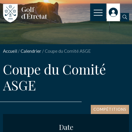
INSCRIPTION
Coupe du Comité ASGE
CLUB
Accueil
/
Calendrier
/
Coupe du Comité ASGE
CLUB HOUSE
Nom
*
Coupe du Comité
PARCOURS
ASGE
NOS TARIFS
Email
*
SPORT
ENSEIGNEMENT
COMPÉTITIONS
Message
*
ACTUALITÉS
Date
NOS PARTENAIRES