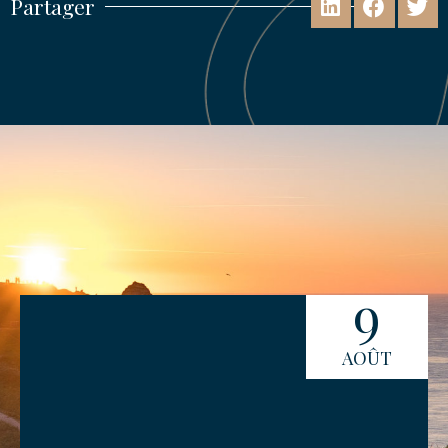
Partager
9
AOÛT