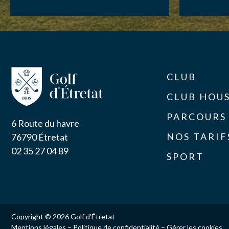
CLUB
CLUB HOU
PARCOURS
6 Route du havre
NOS TARIF
76790 Étretat
02 35 27 04 89
SPORT
Copyright © 2026 Golf d’Étretat
Mentions légales
–
Politique de confidentialité
–
Gérer les cookies