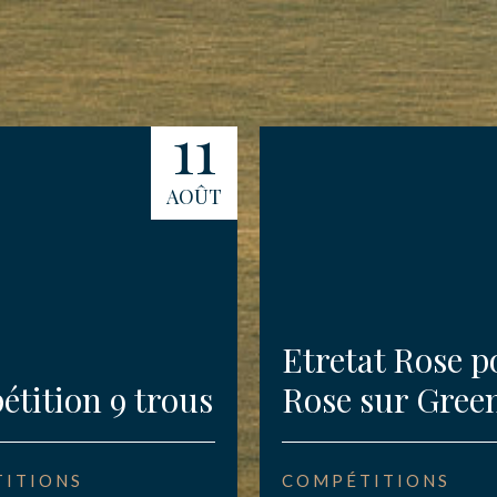
11
AOÛT
Etretat Rose p
tition 9 trous
Rose sur Gree
ITIONS
COMPÉTITIONS