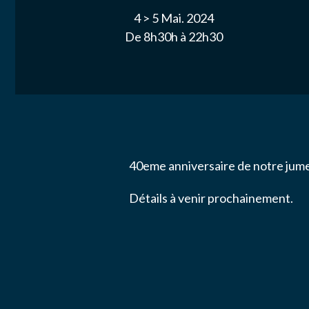
Nom
*
ACTUALITÉ
4 >
5 Mai. 2024
De 8h30h à 22h30
NOS PARTE
Email
*
NOUS CONT
Message
*
40eme anniversaire de notre jum
Détails à venir prochainement.
J’autor
données