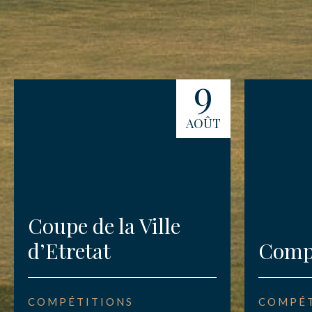
9
AOÛT
Coupe de la Ville
d’Etretat
Compé
COMPÉTITIONS
COMPÉT