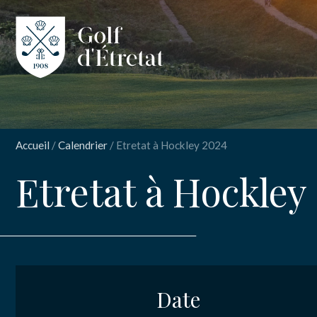
CLUB
CLUB HOUS
Accueil
/
Calendrier
/
Etretat à Hockley 2024
PARCOURS
Etretat à Hockley
NOS TARIFS
INSCRIPT
Etre
SPORT
ENSEIGNEM
Date