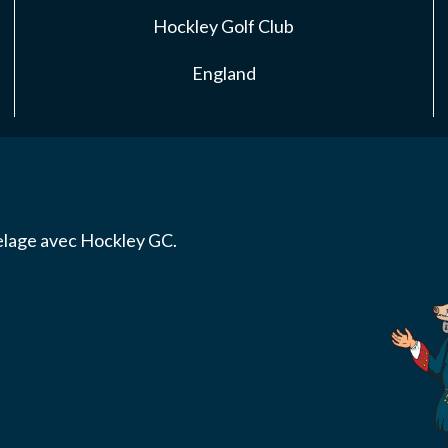
S
Hockley Golf Club
England
NAIRES
ACTER
elage avec Hockley GC.
ise l'association ASS SPORTIVE GOLF ETRETAT à enregistrer me
.