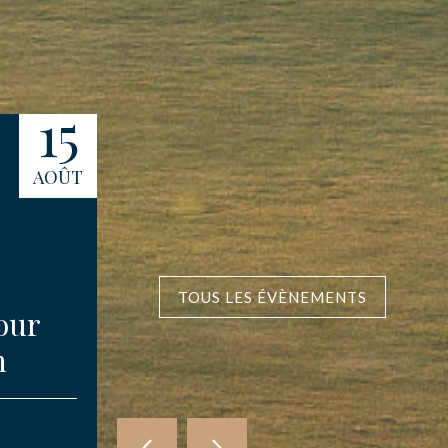
15
16
AOÛT
AOÛT
TOUS LES ÉVÈNEMENTS
our
Compétition des
n
Amis d’Etretat
COMPÉTITIONS