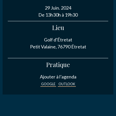
29 Juin. 2024
NOUS CONTACTER
De 13h30h à 19h30
Lieu
Golf d'Étretat
J’autorise l'association ASS SPORTIVE GOLF
Petit Valaine, 76790 Étretat
ETRETAT à enregistrer mes données.
Pratique
Ajouter à l’agenda
GOOGLE
OUTLOOK
ENVOYER MA DEMANDE