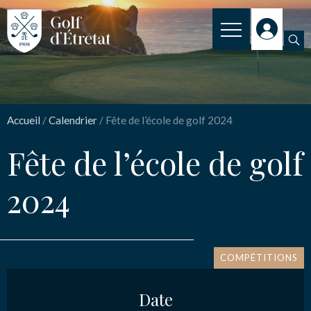
INSCRIPTION
Fête de l’école de golf
CLUB
2024
Accueil
/
Calendrier
/
Fête de l’école de golf 2024
CLUB HOUSE
Fête de l’école de golf
PARCOURS
Nom
*
2024
NOS TARIFS
SPORT
Email
*
ENSEIGNEMENT
COMPÉTITIONS
ACTUALITÉS
Date
Message
*
NOS PARTENAIRES