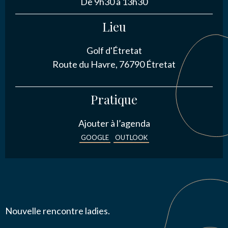
De 9h30 à 13h30
NOUS CONTACTER
Lieu
Golf d'Étretat
J’autorise l'association ASS SPORTIVE GOLF
Route du Havre, 76790 Étretat
ETRETAT à enregistrer mes données.
Pratique
Ajouter à l’agenda
GOOGLE
OUTLOOK
ENVOYER MA DEMANDE
Nouvelle rencontre ladies.