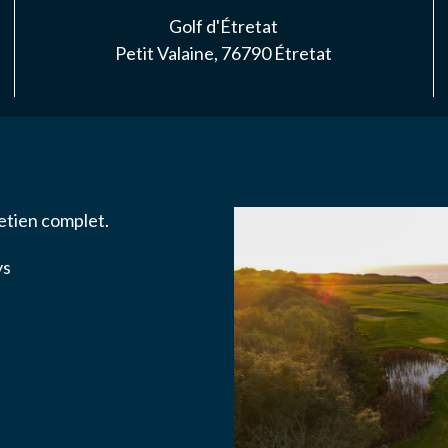
S
Golf d'Étretat
Petit Valaine, 76790 Étretat
NAIRES
ACTER
etien complet.
ys
ise l'association ASS SPORTIVE GOLF ETRETAT à enregistrer me
.