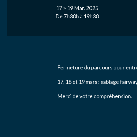
ACTUALITÉ
17 >
19 Mar. 2025
De 7h30h à 19h30
NOS PARTE
Email
*
NOUS CONT
Message
*
Fermeture du parcours pour entr
17, 18 et 19 mars : sablage fairwa
Merci de votre compréhension.
J’autor
données