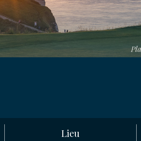
Pla
E
ION
age Terrain
ENT
Lieu