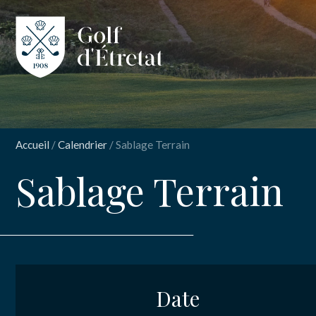
CLUB
CLUB HOUS
Accueil
/
Calendrier
/
Sablage Terrain
PARCOURS
Sablage Terrain
NOS TARIFS
INSCRIPT
Sabl
SPORT
ENSEIGNEM
Date
Nom
*