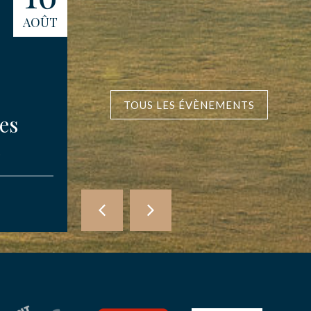
AOÛT
AOÛT
Trophée Senior &
TOUS LES ÉVÈNEMENTS
es
Classic Mid
Amateur 2026
COMPÉTITIONS