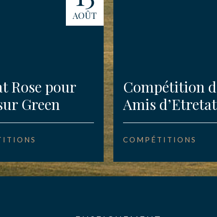
AOÛT
at Rose pour
Compétition d
sur Green
Amis d’Etretat
ITIONS
COMPÉTITIONS