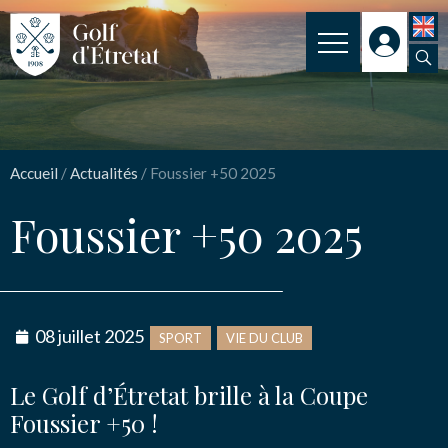
INSCRIPTION
Foussier +50 2025
CLUB
Accueil
/
Actualités
/
Foussier +50 2025
CLUB HOUSE
Nom
*
Foussier +50 2025
PARCOURS
NOS TARIFS
Email
*
SPORT
08 juillet 2025
SPORT
VIE DU CLUB
ENSEIGNEMENT
Le Golf d’Étretat brille à la Coupe
ACTUALITÉS
Message
*
Foussier +50 !
NOS PARTENAIRES