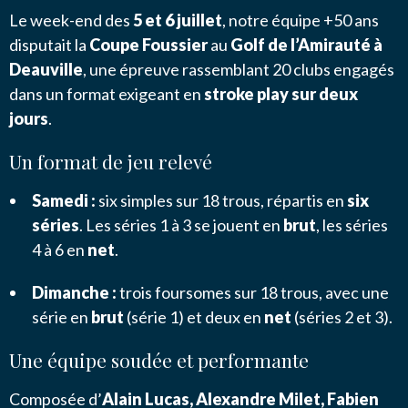
Le week-end des
5 et 6 juillet
, notre équipe +50 ans
NOUS CONTACTER
disputait la
Coupe Foussier
au
Golf de l’Amirauté à
Deauville
, une épreuve rassemblant 20 clubs engagés
dans un format exigeant en
stroke play sur deux
J’autorise l'association ASS SPORTIVE GOLF
jours
.
ETRETAT à enregistrer mes données.
Un format de jeu relevé
Samedi :
six simples sur 18 trous, répartis en
six
séries
. Les séries 1 à 3 se jouent en
brut
, les séries
4 à 6 en
net
.
ENVOYER MA DEMANDE
Dimanche :
trois foursomes sur 18 trous, avec une
série en
brut
(série 1) et deux en
net
(séries 2 et 3).
Une équipe soudée et performante
Composée d’
Alain Lucas, Alexandre Milet, Fabien