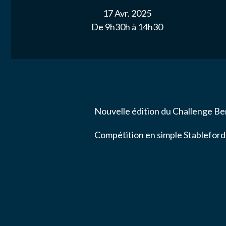
ACTUALITÉ
17 Avr. 2025
De 9h30h à 14h30
NOS PARTE
Email
*
NOUS CONT
Message
*
Nouvelle édition du Challenge Be
Compétition en simple Stableford
J’autor
données