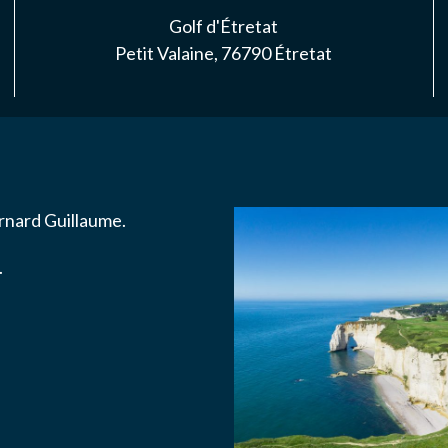
S
Golf d'Étretat
Petit Valaine, 76790 Étretat
NAIRES
ACTER
rnard Guillaume.
.
ise l'association ASS SPORTIVE GOLF ETRETAT à enregistrer me
.