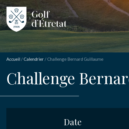
CLUB
CLUB HOUS
Accueil
/
Calendrier
/
Challenge Bernard Guillaume
PARCOURS
Challenge Bernar
NOS TARIFS
INSCRIPT
Chal
SPORT
ENSEIGNEM
Date
Nom
*