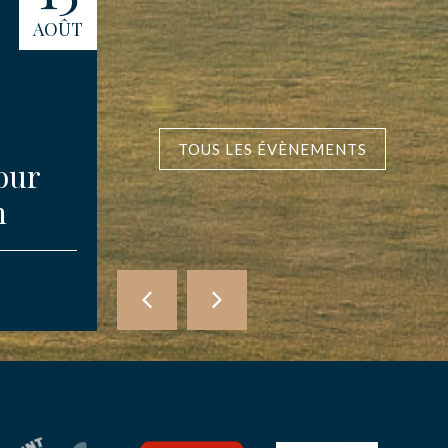
AOÛT
AOÛT
TOUS LES ÉVÈNEMENTS
our
Compétition des
n
Amis d’Etretat
COMPÉTITIONS