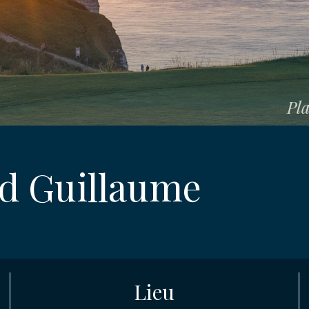
Pla
E
d Guillaume
ION
lenge Bernard Guillaum
ENT
Lieu