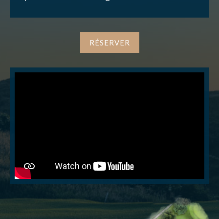
NOUS CONTACTER
RÉSERVER
J’autorise l'association ASS SPORTIVE GOLF
ETRETAT à enregistrer mes données.
ENVOYER MA DEMANDE