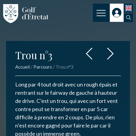
INSCRIPTION
Trou n°3
CLUB
Trou n°3
CLUB HOUSE
Nom
*
Accueil
/
Parcours
/
Trou n°3
PARCOURS
NOS TARIFS
Long par 4 tout droit avec un rough épais et
Email
*
rentrant sur le fairway de gauche à hauteur
SPORT
de drive. C’est un trou, qui avec un fort vent
ENSEIGNEMENT
contre peut se transformer en par 5 car
difficile à prendre en 2 coups. De plus, rien
Message
*
ACTUALITÉS
n’est encore gagné pour faire le par car il
possède un immense green.
NOS PARTENAIRES