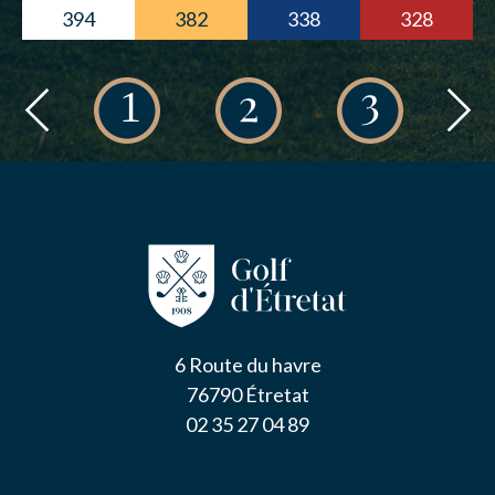
394
382
338
328
6 Route du havre
76790 Étretat
02 35 27 04 89