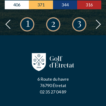
406
371
344
316
6 Route du havre
76790 Étretat
02 35 27 04 89