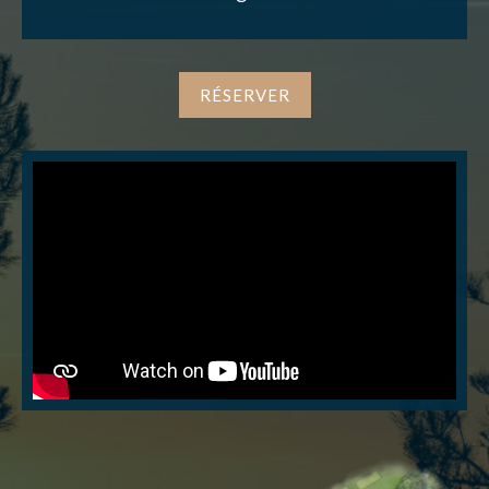
NOUS CONTACTER
RÉSERVER
J’autorise l'association ASS SPORTIVE GOLF
ETRETAT à enregistrer mes données.
ENVOYER MA DEMANDE