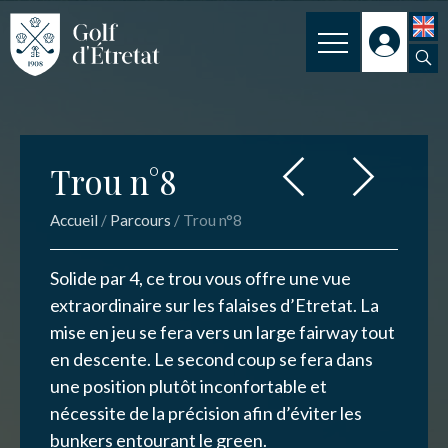
INSCRIPTION
Trou n°8
CLUB
Trou n°8
CLUB HOUSE
Nom
*
Accueil
/
Parcours
/
Trou n°8
PARCOURS
NOS TARIFS
Solide par 4, ce trou vous offre une vue
Email
*
extraordinaire sur les falaises d’Etretat. La
SPORT
mise en jeu se fera vers un large fairway tout
ENSEIGNEMENT
en descente. Le second coup se fera dans
une position plutôt inconfortable et
Message
*
ACTUALITÉS
nécessite de la précision afin d’éviter les
bunkers entourant le green.
NOS PARTENAIRES