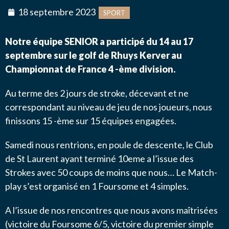
18 septembre 2023
SPORT
Message
*
NOUS CONTACTER
Notre équipe SENIOR a participé du 14 au 17
septembre sur le golf de Rhuys Kerver au
Championnat de France 4 -ème division.
Au terme des 2 jours de stroke, décevant et ne
J’autorise l'association ASS SPORTIVE GOLF
correspondant au niveau de jeu de nos joueurs, nous
ETRETAT à enregistrer mes données.
finissons 15 -ème sur 15 équipes engagées.
Samedi nous rentrions, en poule de descente, le Club
de St Laurent ayant terminé 10eme a l’issue des
Strokes avec 50 coups de moins que nous… Le Match-
play s’est organisé en 1 Foursome et 4 simples.
ENVOYER MA DEMANDE
A l’issue de nos rencontres que nous avons maîtrisées
(victoire du Foursome 6/5, victoire du premier simple