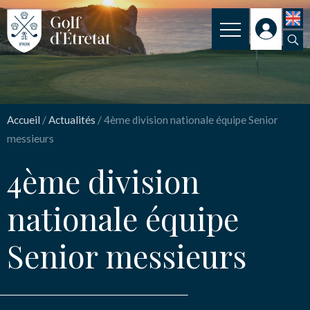
INSCRIPTION
4ème division nationale
CLUB
équipe Senior
Accueil
/
Actualités
/
4ème division nationale équipe Senior
CLUB HOUSE
messieurs
messieurs
PARCOURS
4ème division
NOS TARIFS
Nom
*
nationale équipe
SPORT
Senior messieurs
ENSEIGNEMENT
Email
*
ACTUALITÉS
NOS PARTENAIRES